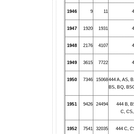
1946
9
11
1947
1920
1931
1948
2176
4107
1949
3615
7722
1950
7346
15068
444 A, AS, B
BS, BQ, BS
1951
9426
24494
444 B, 
C, CS
1952
7541
32035
444 C, C