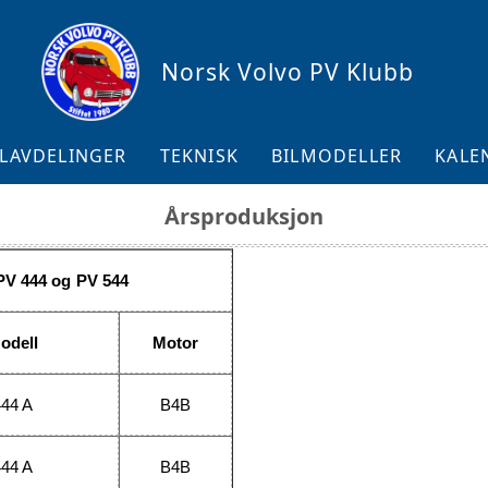
Norsk Volvo PV Klubb
LAVDELINGER
TEKNISK
BILMODELLER
KALE
Årsproduksjon
KALE
LISTE
PV 444 og PV 544
odell
Motor
444 A
B4B
444 A
B4B