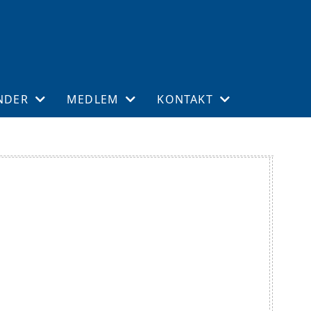
NDER
MEDLEM
KONTAKT
NDER
BLI MEDLEM
KONTAKT
LOGG INN
STYRET
MEDLEMSFORDELER
ØVRIGE KONTAKER
PV - FORUMET