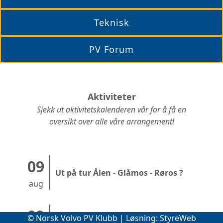
Teknisk
PV Forum
Aktiviteter
Sjekk ut aktivitetskalenderen vår for å få en
oversikt over alle våre arrangement!
09
Ut på tur Ålen - Glåmos - Røros ?
aug
09
© Norsk Volvo PV Klubb | Løsning:
StyreWeb
Smøretreff Buvika, Skjølberg